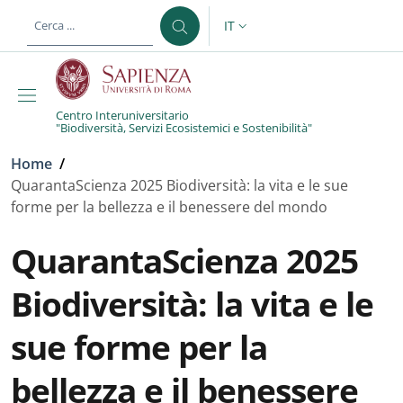
Salta al contenuto principale
Skip to footer content
IT
SELETTORE LINGUA: CURREN
Centro Interuniversitario
"Biodiversità, Servizi Ecosistemici e Sostenibilità"
Briciole di pane
Home
/
QuarantaScienza 2025 Biodiversità: la vita e le sue
forme per la bellezza e il benessere del mondo
QuarantaScienza 2025
Biodiversità: la vita e le
sue forme per la
bellezza e il benessere