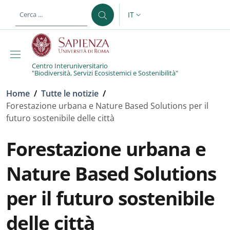
Salta al contenuto principale
Skip to footer content
IT
SELETTORE LINGUA: CURREN
Centro Interuniversitario
"Biodiversità, Servizi Ecosistemici e Sostenibilità"
Briciole di pane
Home
/
Tutte le notizie
/
Forestazione urbana e Nature Based Solutions per il
futuro sostenibile delle città
Forestazione urbana e
Nature Based Solutions
per il futuro sostenibile
delle città