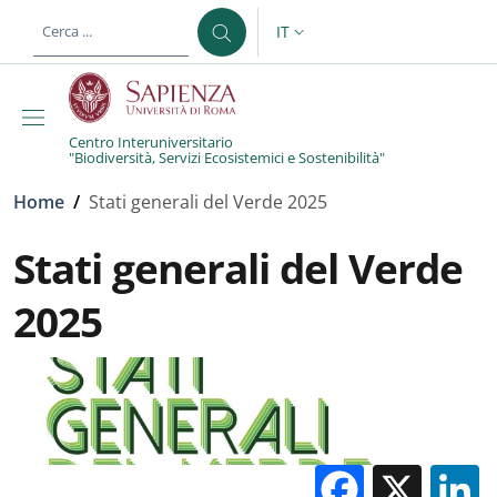
Salta al contenuto principale
Skip to footer content
IT
SELETTORE LINGUA: CURREN
Centro Interuniversitario
"Biodiversità, Servizi Ecosistemici e Sostenibilità"
Briciole di pane
Home
/
Stati generali del Verde 2025
Stati generali del Verde
2025
Facebo
X